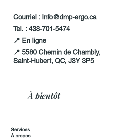
Courriel : I
nfo@dmp-ergo.ca
Tel. : 438-701-5474
📍
En ligne
📍 5580 Chemin de Chambly,
Saint-Hubert, QC, J3Y 3P5
À bientôt
Services
À propos